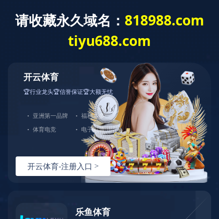
研发能力
首页
研发能力
我们为小型通用汽油发动机、变频开云
手机站登录入口、电动园林设备、电源
逆变系统等应用领域提供系统解决方案
瑜欣公司以创新为核心竞争力，拥有优秀的研发团队和先进
的技术平台。现拥有两个研发中心（重庆、宁波），有四个
研究室，通机配件研发室、混合动力研发室、数字电源研发